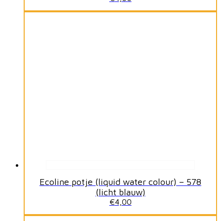
Ecoline potje (liquid water colour) – 578
(licht blauw)
€
4,00