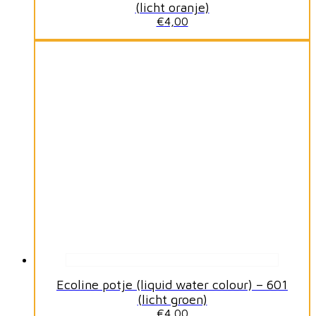
(licht oranje)
€
4,00
Ecoline potje (liquid water colour) – 601
(licht groen)
€
4,00