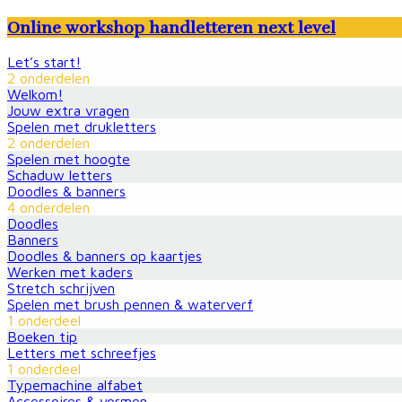
Online workshop handletteren next level
Let’s start!
2 onderdelen
Welkom!
Jouw extra vragen
Spelen met drukletters
2 onderdelen
Spelen met hoogte
Schaduw letters
Doodles & banners
4 onderdelen
Doodles
Banners
Doodles & banners op kaartjes
Werken met kaders
Stretch schrijven
Spelen met brush pennen & waterverf
1 onderdeel
Boeken tip
Letters met schreefjes
1 onderdeel
Typemachine alfabet
Accessoires & vormen