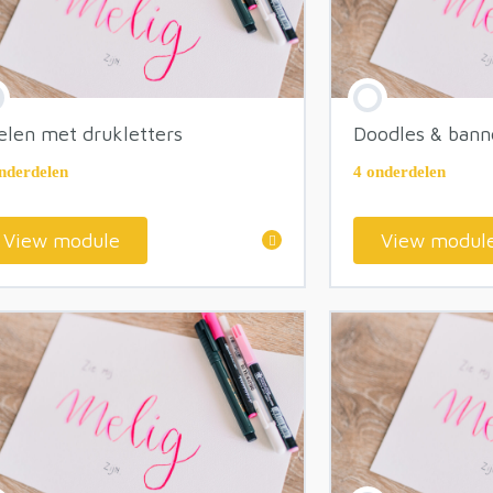
elen met drukletters
Doodles & bann
nderdelen
4 onderdelen
View module
View modul
module inhoud
module inho
Spelen met hoogte
Doodles
Schaduw letters
Banners
Doodles & ba