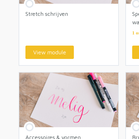
Stretch schrijven
Sp
wa
1 o
View module
Accessoires & vormen
Br