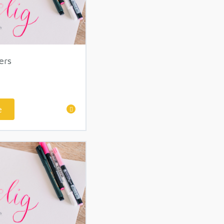
ers
e
ud
nners op kaartjes