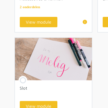
2 onderdelen
View module
module inhoud
(Washi) tape
Verjaardagskaart met tape
Slot
View module