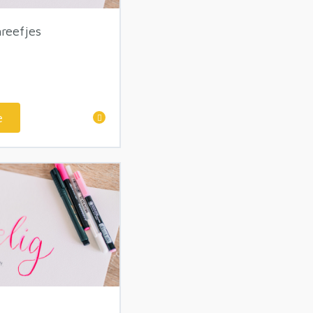
kaders
reefjes
e
ud
 alfabet