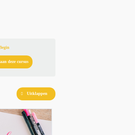
Begin
aan deze cursus
Uitklappen