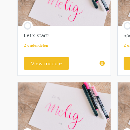
Let’s start!
Sp
2 onderdelen
2 o
View module
module inhoud
Welkom!
Jouw extra vragen