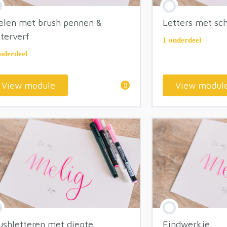
Werken met 
elen met brush pennen &
Letters met sch
terverf
1 onderdeel
nderdeel
View module
View modul
module inhoud
module inho
Boeken tip
Typemachine
ushletteren met diepte
Eindwerkje