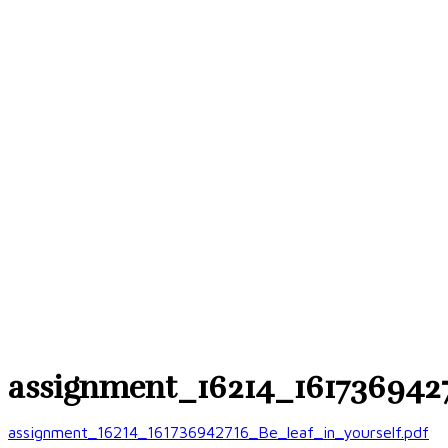
assignment_16214_1617369427
assignment_16214_161736942716_Be_leaf_in_yourself.pdf