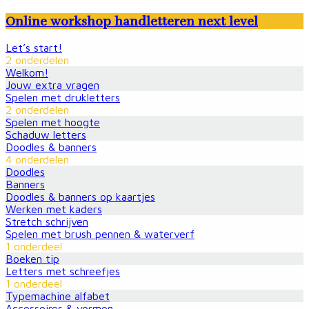
Online workshop handletteren next level
Let’s start!
2 onderdelen
Welkom!
Jouw extra vragen
Spelen met drukletters
2 onderdelen
Spelen met hoogte
Schaduw letters
Doodles & banners
4 onderdelen
Doodles
Banners
Doodles & banners op kaartjes
Werken met kaders
Stretch schrijven
Spelen met brush pennen & waterverf
1 onderdeel
Boeken tip
Letters met schreefjes
1 onderdeel
Typemachine alfabet
Accessoires & vormen