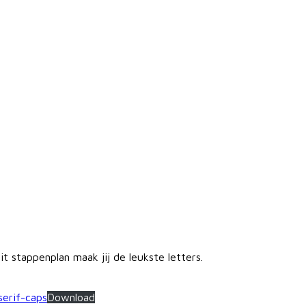
t stappenplan maak jij de leukste letters.
serif-caps
Download