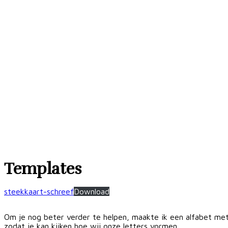
Templates
steekkaart-schreef
Download
Om je nog beter verder te helpen, maakte ik een alfabet met d
zodat je kan kijken hoe wij onze letters vormen.