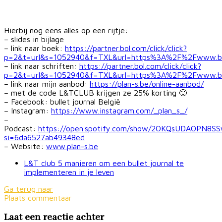
Hierbij nog eens alles op een rijtje:
– slides in bijlage
– link naar boek:
https://partner.bol.com/click/click?
p=2&t=url&s=1052940&f=TXL&url=https%3A%2F%2Fwww.bo
– link naar schriften:
https://partner.bol.com/click/click?
p=2&t=url&s=1052940&f=TXL&url=https%3A%2F%2Fwww.b
– link naar mijn aanbod:
https://plan-s.be/online-aanbod/
– met de code L&TCLUB krijgen ze 25% korting 🙂
– Facebook: bullet journal België
– Instagram:
https://www.instagram.com/_plan_s_/
–
Podcast:
https://open.spotify.com/show/2OKQsUDAOPN8S
si=6da6527ab49348ed
– Website:
www.plan-s.be
L&T club 5 manieren om een bullet journal te
implementeren in je leven
Ga terug naar
Plaats commentaar
Laat een reactie achter