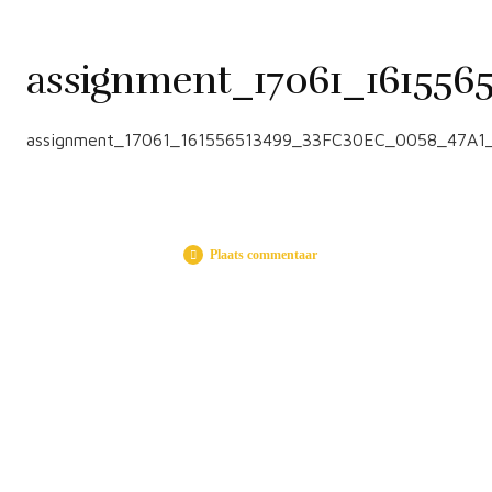
assignment_17061_16155
assignment_17061_161556513499_33FC30EC_0058_47A1
Plaats commentaar