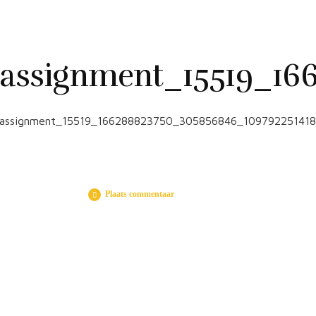
assignment_15519_16
assignment_15519_166288823750_305856846_109792251418
Plaats commentaar