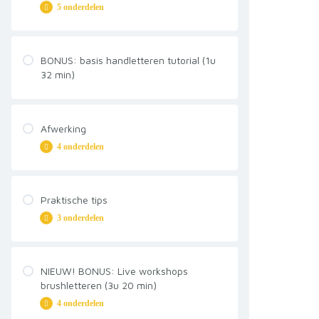
5 onderdelen
Veelgestelde vragen
Let’s do this!
Alfabet
Soorten brush pennen
BONUS: basis handletteren tutorial (1u
Opvullen
32 min)
Basis
Fouten maken moet!
Niet overlappen
Tips
Afwerking
Veelgestelde vragen
4 onderdelen
Schaduw
Praktische tips
3 onderdelen
Compositie
Achtergronden
Blenden
Lichtbak
NIEUW! BONUS: Live workshops
brushletteren (3u 20 min)
Airbrush
4 onderdelen
Papiersoorten