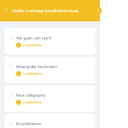
Online workshop handletteren basis
We gaan van start!
3 onderdelen
Welkom!
Belangrijke handvaten
2 onderdelen
Jouw extra vragen
Materialen
Wat is handletteren?
Faux calligraphy
6 onderdelen
Letteren & Tetteren alfabetten
De basis
Brushletteren