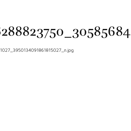
6288823750_305856846
1027_3950134091861815027_n.jpg