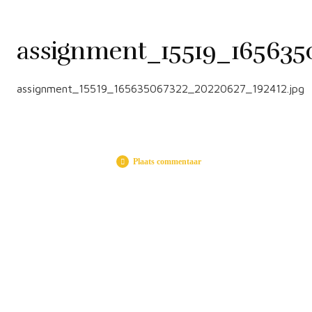
assignment_15519_165635
assignment_15519_165635067322_20220627_192412.jpg
Plaats commentaar