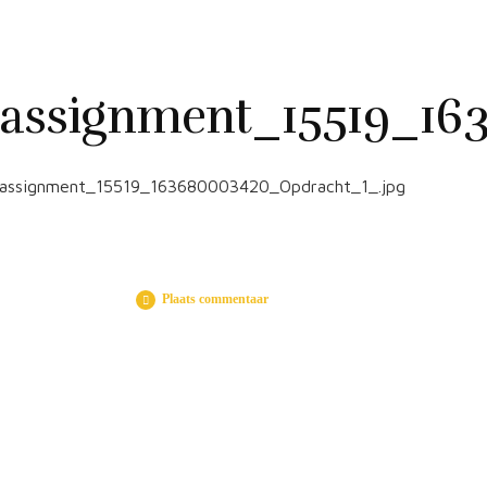
assignment_15519_16
assignment_15519_163680003420_Opdracht_1_.jpg
Plaats commentaar