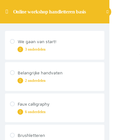
Online workshop handletteren basis
We gaan van start!
3 onderdelen
Welkom!
Belangrijke handvaten
2 onderdelen
Jouw extra vragen
Materialen
Wat is handletteren?
Faux calligraphy
6 onderdelen
Letteren & Tetteren alfabetten
De basis
Brushletteren