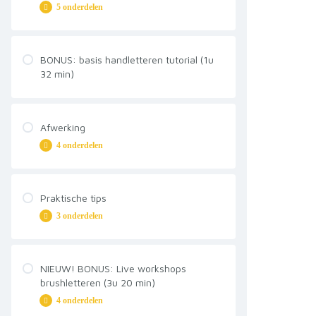
5 onderdelen
Veelgestelde vragen
Let’s do this!
Alfabet
Soorten brush pennen
BONUS: basis handletteren tutorial (1u
Opvullen
32 min)
Basis
Fouten maken moet!
Niet overlappen
Tips
Afwerking
Veelgestelde vragen
4 onderdelen
Schaduw
Praktische tips
3 onderdelen
Compositie
Achtergronden
Blenden
Lichtbak
NIEUW! BONUS: Live workshops
brushletteren (3u 20 min)
Airbrush
4 onderdelen
Papiersoorten