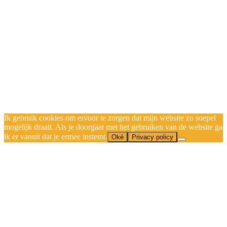
Ik gebruik cookies om ervoor te zorgen dat mijn website zo soepel
mogelijk draait. Als je doorgaat met het gebruiken van de website ga
ik er vanuit dat je ermee instemt.
Oké
Privacy policy