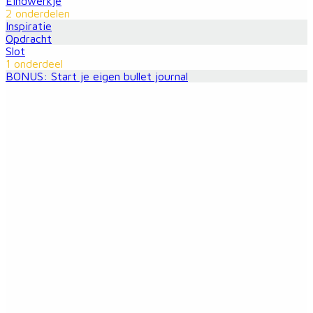
Eindwerkje
2 onderdelen
Inspiratie
Opdracht
Slot
1 onderdeel
BONUS: Start je eigen bullet journal