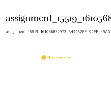
assignment_15519_16105
assignment_15519_161056872973_344232EE_92FE_49A0
Plaats commentaar